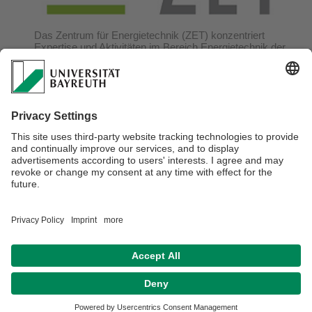
Das Zentrum für Energietechnik (ZET) konzentriert
Expertise und Aktivitäten im Bereich Energietechnik der
Fakultät für Ingenieurwissenschaften an der Universität
Bayreuth. Derzeit decken neun Lehrstühle mit ihren
Kompetenzen thermische, chemische, biologische und
elektrische Aspekte der Erzeugung, Übertragung,
Speicherung und Nutzung von Energie ab.
Verantwortlich für die Redaktion:
Dr.-Ing. Daniel Leykam
Datenschutzerklärung
Impressum
Hausordnung
Sitemap
Kontakt
Barrierefreiheitserklärung