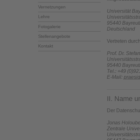
Vernetzungen
Universität Ba
Lehre
Universitätsst
95440 Bayreut
Fotogalerie
Deutschland
Stellenangebote
Vertreten durc
Kontakt
Prof. Dr. Stefa
Universitätsst
95440 Bayreut
Tel.: +49 (0)92
E-Mail:
praesi
II. Name u
Der Datenschut
Jonas Holoub
Zentrale Unive
Universitätsst