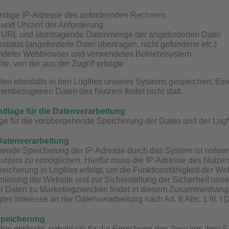
ändige IP-Adresse des anfordernden Rechners
und Uhrzeit der Anforderung
URL und übertragende Datenmenge der angeforderten Datei
sstatus (angeforderte Datei übertragen, nicht gefundene etc.)
deter Webbrowser und verwendetes Betriebssystem
e, von der aus der Zugriff erfolgte
en ebenfalls in den Logfiles unseres Systems gespeichert. E
enbezogenen Daten des Nutzers findet nicht statt.
dlage für die Datenverarbeitung
e für die vorübergehende Speicherung der Daten und der Logfiles
Datenverarbeitung
ende Speicherung der IP-Adresse durch das System ist notwen
tzers zu ermöglichen. Hierfür muss die IP-Adresse des Nutzers
peicherung in Logfiles erfolgt, um die Funktionsfähigkeit der W
mierung der Website und zur Sicherstellung der Sicherheit uns
 Daten zu Marketingzwecken findet in diesem Zusammenhang ni
tes Interesse an der Datenverarbeitung nach Art. 6 Abs. 1 lit. 
Speicherung
en gelöscht, sobald sie für die Erreichung des Zweckes ihrer Er