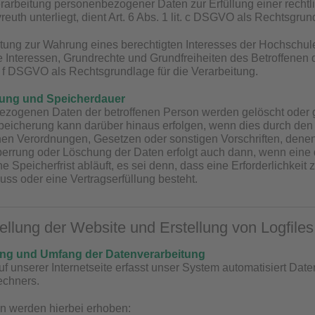
arbeitung personenbezogener Daten zur Erfüllung einer rechtlich
reuth unterliegt, dient Art. 6 Abs. 1 lit. c DSGVO als Rechtsgrun
eitung zur Wahrung eines berechtigten Interesses der Hochschule
 Interessen, Grundrechte und Grundfreiheiten des Betroffenen d
it. f DSGVO als Rechtsgrundlage für die Verarbeitung.
hung und Speicherdauer
ezogenen Daten der betroffenen Person werden gelöscht oder g
 Speicherung kann darüber hinaus erfolgen, wenn dies durch de
hen Verordnungen, Gesetzen oder sonstigen Vorschriften, denen 
perrung oder Löschung der Daten erfolgt auch dann, wenn ein
 Speicherfrist abläuft, es sei denn, dass eine Erforderlichkeit
uss oder eine Vertragserfüllung besteht.
tellung der Website und Erstellung von Logfiles
ung und Umfang der Datenverarbeitung
uf unserer Internetseite erfasst unser System automatisiert D
echners.
n werden hierbei erhoben: