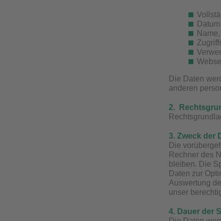
Vollst
Datum 
Name, 
Zugriff
Verwen
Webseit
Die Daten werd
anderen person
2. Rechtsgrun
Rechtsgrundlag
3. Zweck der 
Die vorübergeh
Rechner des Nu
bleiben. Die S
Daten zur Opti
Auswertung der
unser berechtig
4. Dauer der 
Die Daten werd