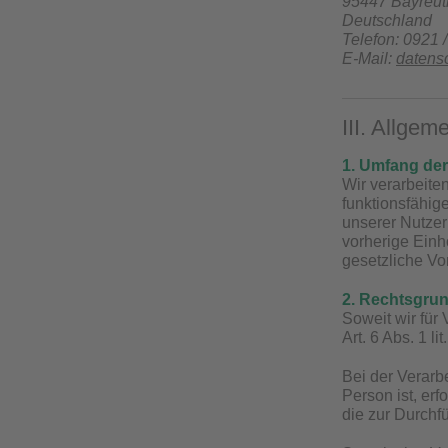
95447 Bayreut
Deutschland
Telefon: 0921 
E-Mail:
datens
III. Allge
1. Umfang de
Wir verarbeite
funktionsfähig
unserer Nutzer
vorherige Einh
gesetzliche Vors
2. Rechtsgrun
Soweit wir für
Art. 6 Abs. 1 
Bei der Verarb
Person ist, erf
die zur Durchf