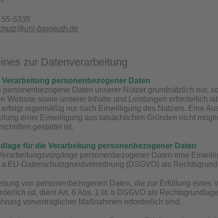
h
/ 55-5335
chutz@uni-bayreuth.de
meines zur Datenverarbeitung
r Verarbeitung personenbezogener Daten
n personenbezogene Daten unserer Nutzer grundsätzlich nur, sow
en Website sowie unserer Inhalte und Leistungen erforderlich 
 erfolgt regelmäßig nur nach Einwilligung des Nutzers. Eine Aus
olung einer Einwilligung aus tatsächlichen Gründen nicht mögli
chriften gestattet ist.
dlage für die Verarbeitung personenbezogener Daten
 Verarbeitungsvorgänge personenbezogener Daten eine Einwillig
lit. a EU-Datenschutzgrundverordnung (DSGVO) als Rechtsgrund
eitung von personenbezogenen Daten, die zur Erfüllung eines Ve
orderlich ist, dient Art. 6 Abs. 1 lit. b DSGVO als Rechtsgrundla
ührung vorvertraglicher Maßnahmen erforderlich sind.