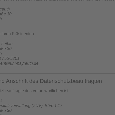
yreuth
raße 30
h
h Ihren Präsidenten
n Leible
raße 30
h
1 / 55-5201
dent@uni-bayreuth.de
nd Anschrift des Datenschutzbeauftragten
zbeauftragte des Verantwortlichen ist:
ek
rsitätsverwaltung (ZUV), Büro 1.17
raße 30