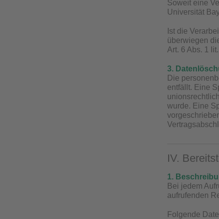
Soweit eine Ver
Universität Bay
Ist die Verarb
überwiegen die
Art. 6 Abs. 1 l
3. Datenlösc
Die personenb
entfällt. Eine
unionsrechtlic
wurde. Eine S
vorgeschriebene
Vertragsabschl
IV. Bereits
1. Beschreib
Bei jedem Aufr
aufrufenden R
Folgende Date