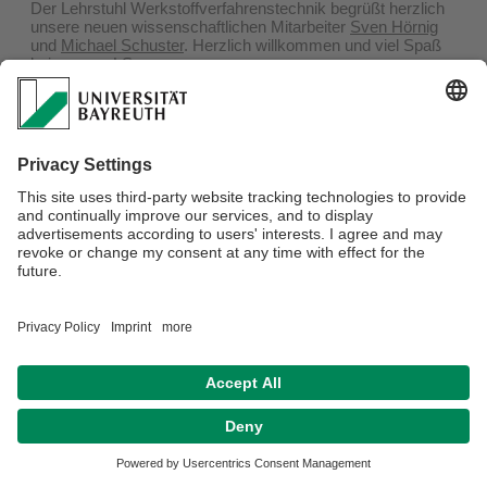
Der Lehrstuhl Werkstoffverfahrenstechnik begrüßt herzlich
unsere neuen wissenschaftlichen Mitarbeiter
Sven Hörnig
und
Michael Schuster
. Herzlich willkommen und viel Spaß
bei uns am LS.
Datenschutzerklärung
Impressum
Hausordnung
Sitemap
Kontakt
Barrierefreiheitserklärung