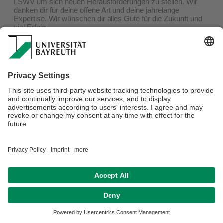
LSWV um sich neuen Herausforderungen zu stellen. Wir
danken dir für deine offene Art und deine jahrelange
Expertise. Wir wünschen dir alles Gute für die Zukunft und
viel Erfolg.
Datenschutzerklärung
Impressum
Hausordnung
Sitemap
Kontakt
Barrierefreiheitserklärung