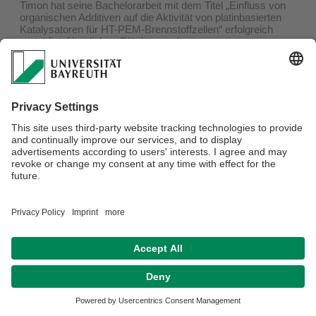
Timon hat seine Bachelorarbeit mit dem Titel „Einfluss von
organischen Additiven auf die Aktivität von platinbasierten
Katalysatoren für HT-PEM-Brennstoffzellen“ erfolgreich
verteidigt. Herzlichen Glückwunsch.
Datenschutzerklärung
Impressum
Hausordnung
Sitemap
Kontakt
Barrierefreiheitserklärung