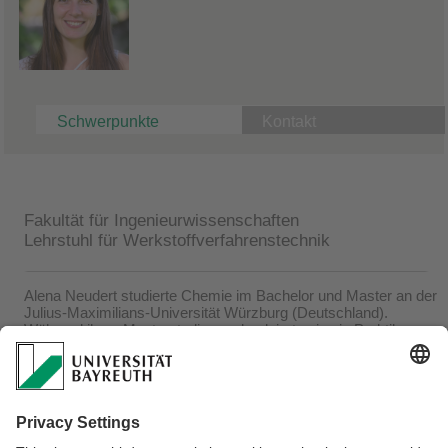
Schwerpunkte
Kontakt
Fakultät für Ingenieurwissenschaften
Lehrstuhl für Werkstoffverfahrenstechnik
Alena Neudert studierte Chemie im Bachelor und Master an der
Julius-Maximilians-Universität Würzburg (Deutschland).
Während ihres Masterstudiums absolvierte sie ein Praktikum
am Weizmann Institute of Science in Rehovot (Israel), wo sie
nach Studiumsabschluss ein weiteres Jahr an einem Projekt zu
chiralen elektrochromen Materialien arbeitete.
Seit April 2024 arbeitet Alena Neudert als wissenschaftliche
Mitarbeiterin am Lehrstuhl für Werkstoffverfahrenstechnik unter