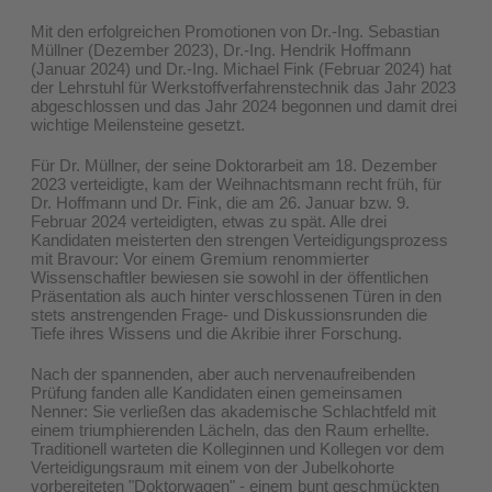
Mit den erfolgreichen Promotionen von Dr.-Ing. Sebastian
Müllner (Dezember 2023), Dr.-Ing. Hendrik Hoffmann
(Januar 2024) und Dr.-Ing. Michael Fink (Februar 2024) hat
der Lehrstuhl für Werkstoffverfahrenstechnik das Jahr 2023
abgeschlossen und das Jahr 2024 begonnen und damit drei
wichtige Meilensteine gesetzt.
Für Dr. Müllner, der seine Doktorarbeit am 18. Dezember
2023 verteidigte, kam der Weihnachtsmann recht früh, für
Dr. Hoffmann und Dr. Fink, die am 26. Januar bzw. 9.
Februar 2024 verteidigten, etwas zu spät. Alle drei
Kandidaten meisterten den strengen Verteidigungsprozess
mit Bravour: Vor einem Gremium renommierter
Wissenschaftler bewiesen sie sowohl in der öffentlichen
Präsentation als auch hinter verschlossenen Türen in den
stets anstrengenden Frage- und Diskussionsrunden die
Tiefe ihres Wissens und die Akribie ihrer Forschung.
Nach der spannenden, aber auch nervenaufreibenden
Prüfung fanden alle Kandidaten einen gemeinsamen
Nenner: Sie verließen das akademische Schlachtfeld mit
einem triumphierenden Lächeln, das den Raum erhellte.
Traditionell warteten die Kolleginnen und Kollegen vor dem
Verteidigungsraum mit einem von der Jubelkohorte
vorbereiteten "Doktorwagen" - einem bunt geschmückten