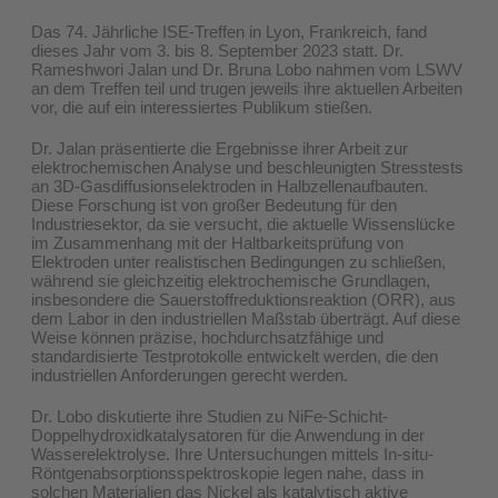
Das 74. Jährliche ISE-Treffen in Lyon, Frankreich, fand
dieses Jahr vom 3. bis 8. September 2023 statt. Dr.
Rameshwori Jalan und Dr. Bruna Lobo
nahmen vom LSWV
an dem Treffen teil und trugen jeweils
ihre aktuellen Arbeiten
vor, die auf ein interessiertes Publikum stießen.
Dr. Jalan präsentierte die Ergebnisse ihrer Arbeit zur
elektrochemischen Analyse und beschleunigten Stresstests
an 3D-Gasdiffusionselektroden in Halbzellenaufbauten.
Diese Forschung ist von großer Bedeutung für den
Industriesektor, da sie versucht, die aktuelle Wissenslücke
im Zusammenhang mit der Haltbarkeitsprüfung von
Elektroden unter realistischen Bedingungen zu schließen,
während sie gleichzeitig elektrochemische Grundlagen,
insbesondere die Sauerstoffreduktionsreaktion (ORR), aus
dem Labor in den industriellen Maßstab überträgt. Auf diese
Weise können präzise, hochdurchsatzfähige und
standardisierte Testprotokolle entwickelt werden, die den
industriellen Anforderungen gerecht werden.
Dr. Lobo diskutierte ihre Studien zu NiFe-Schicht-
Doppelhydroxidkatalysatoren für die Anwendung in der
Wasserelektrolyse. Ihre Untersuchungen mittels In-situ-
Röntgenabsorptionsspektroskopie legen nahe, dass in
solchen Materialien das Nickel als katalytisch aktive