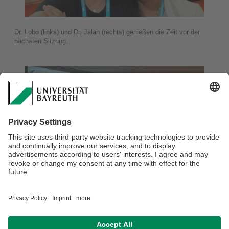
Dr. Lobo (links) und Dr. Jalan (rechts) genießen die Zeit vor der
nächsten Sitzung.
Dr. Jalan während ihres Vortrags.